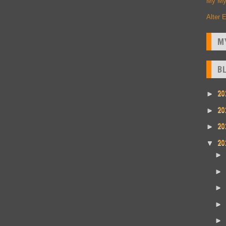
My My
Alter 
M
B
20
►
20
►
20
►
20
▼
►
►
►
►
►