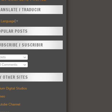
RANSLATE / TRADUCIR
t Language
▼
OPULAR POSTS
UBSCRIBE / SUSCRIBIR
sts
l Comments
Y OTHER SITES
um Digital Studios
meo
utube Channel