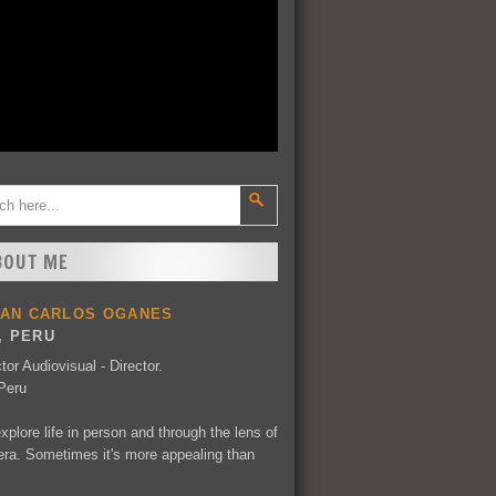
BOUT ME
UAN CARLOS OGANES
, PERU
tor Audiovisual - Director.
Peru
explore life in person and through the lens of
ra. Sometimes it's more appealing than