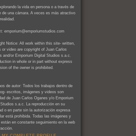
xplorando la vida en persona o a través de
te de una cámara. A veces es más atractivo
realidad.
ct: emporium@emporiumstudios.com
ht Notice: All work within this site- written,
 or video are copyright of Juan Carlos
 and/or Emporium Digital Studios s.a.c.
uction in whole or in part without express
sion of the owner is prohibited.
os de autor: Todos los trabajos dentro de
log- escritos, imágenes y videos son
dad de Juan Carlos Oganes y/o Emporium
l Studios s.a.c. La reproducción en su
dad o en parte sin la autorización expresa
tular está prohibida. Todas las imágenes y
 están en constante seguimiento en la web
racción.
 MY COMPLETE PROFILE