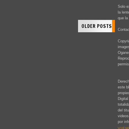
Solo e
la len
que la 
OLDER POSTS
Conta
Copyrig
images
Oganes
Reprod
permis
Derech
este b
propie
Digita
totali
del ti
videos
por inf
VIEW