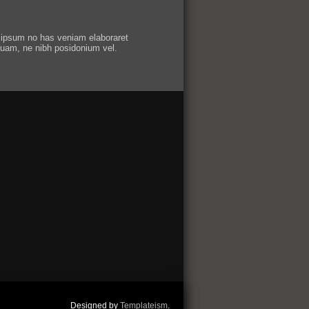
ipsum no has veniam elaboraret
tuam, ne nibh posidonium vel.
Designed by
Templateism
.