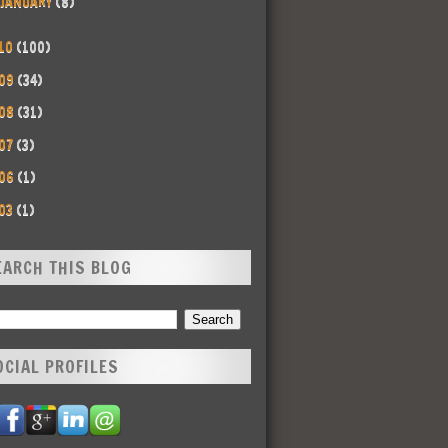
JANUARY
(8)
10
(100)
09
(34)
08
(31)
07
(3)
06
(1)
03
(1)
EARCH THIS BLOG
OCIAL PROFILES