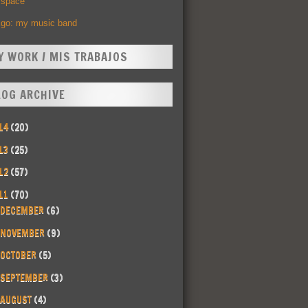
space
Ego: my music band
Y WORK / MIS TRABAJOS
LOG ARCHIVE
14
(20)
13
(25)
12
(57)
11
(70)
DECEMBER
(6)
NOVEMBER
(9)
OCTOBER
(5)
SEPTEMBER
(3)
AUGUST
(4)