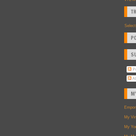
T
Selec
P
S
Po
Al
M
Empori
My Vi
My Yo