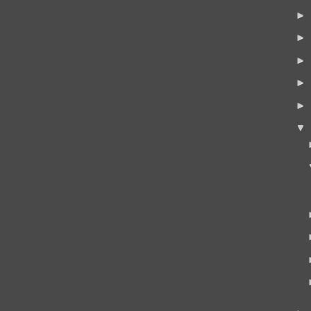
►
►
►
►
►
▼