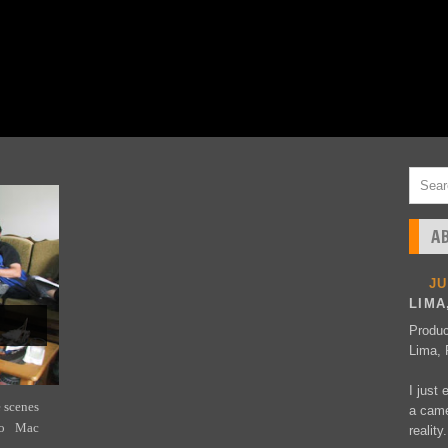
A
J
LIMA
Produc
Lima, 
I just 
e scenes
a came
avo Mac
reality.