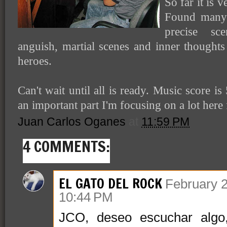
So far it is 
Found many 
precise sc
anguish, martial scenes and inner thought
heroes.
Can't wait until all is ready. Music score is
an important part I'm focusing on a lot here
Juan Carlos Oganes
at
11:59 PM
4 COMMENTS:
EL GATO DEL ROCK
February 2
10:44 PM
JCO, deseo escuchar algo