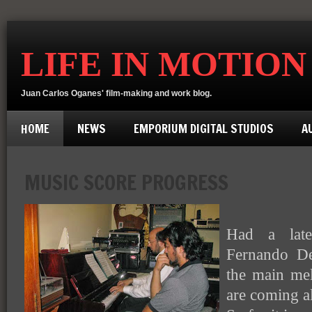
LIFE IN MOTION
Juan Carlos Oganes' film-making and work blog.
HOME
NEWS
EMPORIUM DIGITAL STUDIOS
A
MUSIC SCORE PROGRESS
Had a late
Fernando De
the main me
are coming a